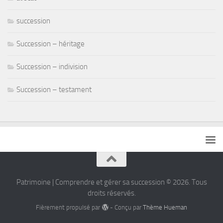
succession
Succession – héritage
Succession – indivision
Succession – testament
Patrimoine | Comprendre et gérer sa succession © 2026. Tous
droits réservés.
Fièrement propulsé par
- Conçu par
Thème Hueman