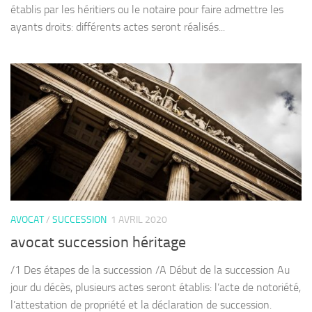
établis par les héritiers ou le notaire pour faire admettre les
ayants droits: différents actes seront réalisés...
AVOCAT
/
SUCCESSION
1 AVRIL 2020
avocat succession héritage
/1 Des étapes de la succession /A Début de la succession Au
jour du décès, plusieurs actes seront établis: l’acte de notoriété,
l’attestation de propriété et la déclaration de succession.