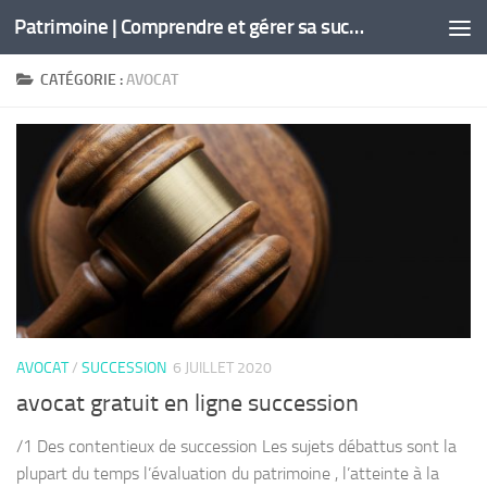
Patrimoine | Comprendre et gérer sa succession
Skip to content
CATÉGORIE :
AVOCAT
AVOCAT
/
SUCCESSION
6 JUILLET 2020
avocat gratuit en ligne succession
/1 Des contentieux de succession Les sujets débattus sont la
plupart du temps l’évaluation du patrimoine , l’atteinte à la