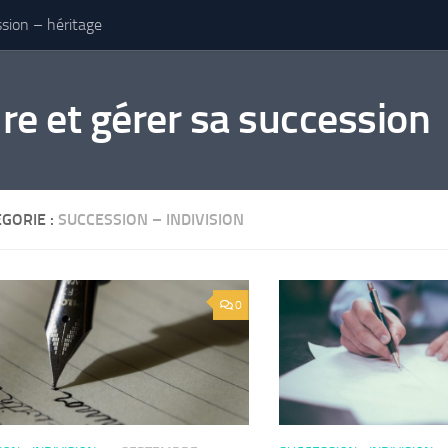
sion – héritage
e et gérer sa succession
GORIE :
SUCCESSION – INDIVISION
0