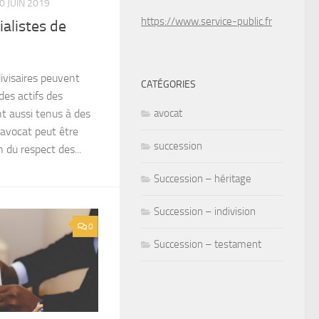
0 JUIN 2019
https://www.service-public.fr
alistes de
divisaires peuvent
CATÉGORIES
des actifs des
avocat
nt aussi tenus à des
’ avocat peut être
succession
n du respect des...
Succession – héritage
Succession – indivision
0
Succession – testament