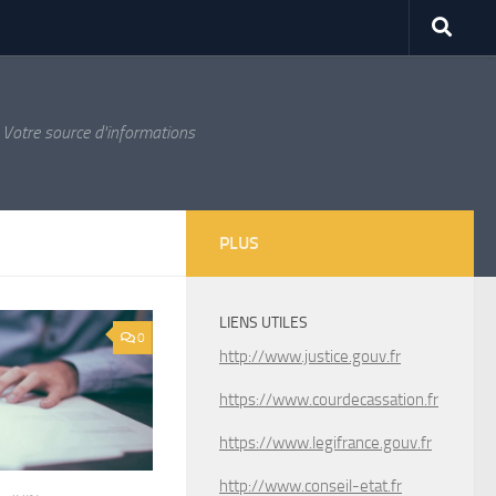
Votre source d'informations
PLUS
LIENS UTILES
0
http://www.justice.gouv.fr
https://www.courdecassation.fr
https://www.legifrance.gouv.fr
http://www.conseil-etat.fr