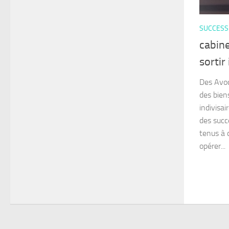
SUCCESSI
cabine
sortir
Des Avoc
des biens
indivisai
des succ
tenus à 
opérer...