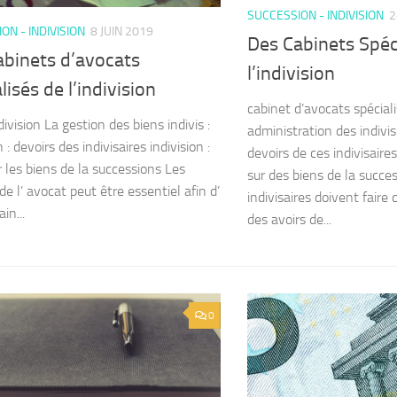
SUCCESSION - INDIVISION
2
ON - INDIVISION
8 JUIN 2019
Des Cabinets Spéc
abinets d’avocats
l’indivision
lisés de l’indivision
cabinet d’avocats spéciali
division La gestion des biens indivis :
administration des indivisi
n : devoirs des indivisaires indivision :
devoirs de ces indivisaires
r les biens de la successions Les
sur des biens de la succe
de l’ avocat peut être essentiel afin d’
indivisaires doivent faire 
in...
des avoirs de...
0