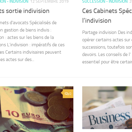
ON - INDIVISION
12 SEPTEMBRE 2019
SUCCESSION - INDIVISION
2
s sortie indivision
Ces Cabinets Spéci
l’indivision
nets d’avocats Spécialisés de
ion gestion de biens indivis :
Partage indivision Des in
ion : actes sur les biens de la
opérer certains actes sur 
ns L’indivision : impératifs de ces
successions, toutefois so
res Certains indivisaires peuvent
devoirs. Les conseils de l
ces actes sur des...
essentiel pour être certai
0