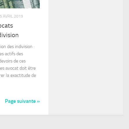
5 AVRIL 2019
ocats
division
ion des indivision :
des actifs des
 devoirs de ces
des avocat doit être
rer la exactitude de
Page suivante »