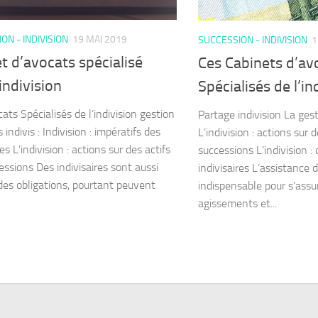
ON - INDIVISION
19 MAI 2019
SUCCESSION - INDIVISION
1
t d’avocats spécialisé
Ces Cabinets d’av
 indivision
Spécialisés de l’in
ats Spécialisés de l’indivision gestion
Partage indivision La gest
 indivis : Indivision : impératifs des
L’indivision : actions sur 
res L’indivision : actions sur des actifs
successions L’indivision :
essions Des indivisaires sont aussi
indivisaires L’assistance 
des obligations, pourtant peuvent
indispensable pour s’assu
agissements et...